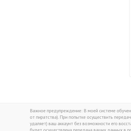
Важное предупреждение: В моей системе обучени
от пиратства). При попытке осуществить передач
удаляет) ваш аккаунт без возможности его восс
будет осуществлена передача ваших данных в по