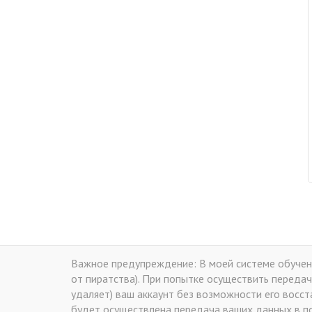
Важное предупреждение: В моей системе обучени
от пиратства). При попытке осуществить передач
удаляет) ваш аккаунт без возможности его восс
будет осуществлена передача ваших данных в по