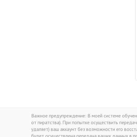
Важное предупреждение: В моей системе обучени
от пиратства). При попытке осуществить передач
удаляет) ваш аккаунт без возможности его восс
будет осуществлена передача ваших данных в по