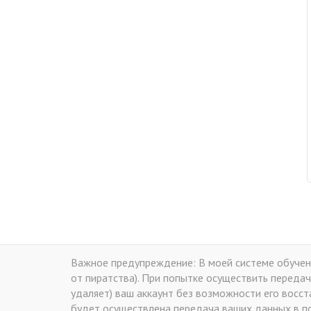
Важное предупреждение: В моей системе обучени
от пиратства). При попытке осуществить передач
удаляет) ваш аккаунт без возможности его восс
будет осуществлена передача ваших данных в по