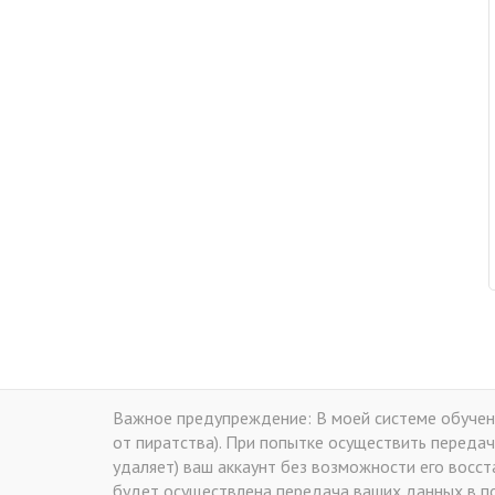
Важное предупреждение: В моей системе обучени
от пиратства). При попытке осуществить передач
удаляет) ваш аккаунт без возможности его восс
будет осуществлена передача ваших данных в по