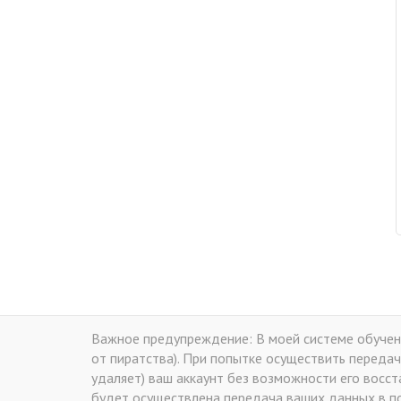
Важное предупреждение: В моей системе обучени
от пиратства). При попытке осуществить передач
удаляет) ваш аккаунт без возможности его восс
будет осуществлена передача ваших данных в по