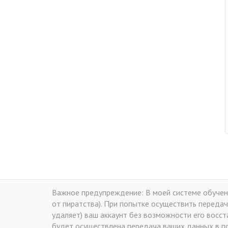
Важное предупреждение: В моей системе обучени
от пиратства). При попытке осуществить передач
удаляет) ваш аккаунт без возможности его восс
будет осуществлена передача ваших данных в по